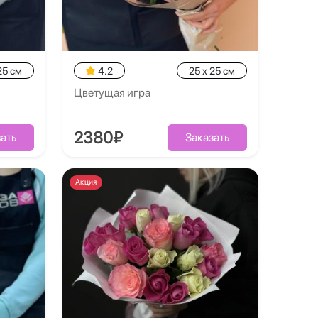
25 см
4.2
25 x 25 см
Цветущая игра
2380₽
ать
Заказать
Акция