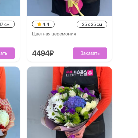
17 см
4.4
25 x 25 см
Цветная церемония
4494₽
ать
Заказать