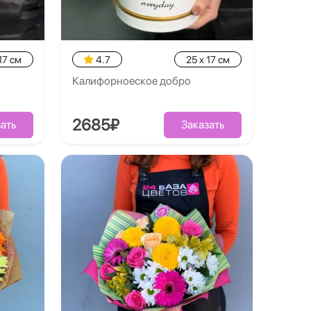
17 см
4.7
25 x 17 см
Калифорноеское добро
2685₽
ать
Заказать