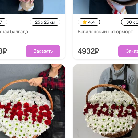
7
25 x 25 см
4.4
30 x 
жная баллада
Вавилонский натюрморт
3₽
4932₽
Заказать
Заказ