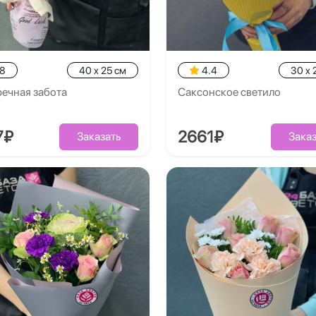
.8
40 x 25 см
4.4
30 x 
ечная забота
Саксонское светило
7₽
2661₽
Заказать
Заказ