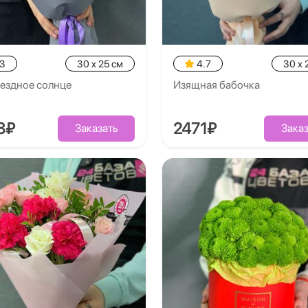
.3
30 x 25 см
4.7
30 x 
ездное солнце
Изящная бабочка
8₽
2471₽
Заказать
Заказ