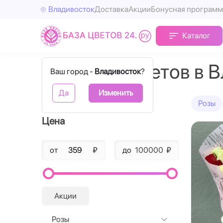
Владивосток
Доставка
Акции
Бонусная программ
Каталог
Доставка цветов в 
Ваш город -
Владивосток
?
Да
Изменить
Фильтры
Розы
Цена
от
₽
до
₽
Акции
Розы