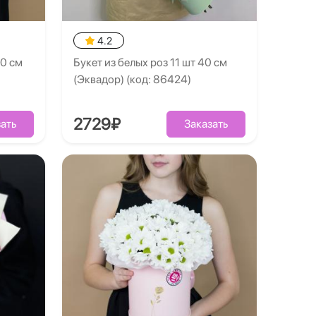
4.2
40 см
Букет из белых роз 11 шт 40 см
(Эквадор) (код: 86424)
2729₽
ать
Заказать