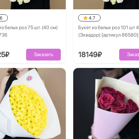
.6
4.7
из белых роз 75 шт. (40 см)
Букет из белых роз 101 шт 
736
(Эквадор) [артикул 86580]
25₽
18149₽
Заказать
Заказ