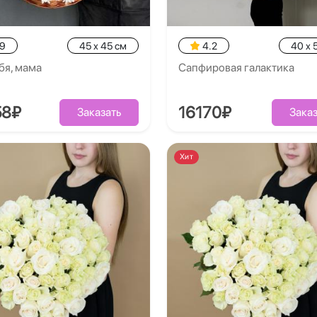
.9
45 x 45 см
4.2
40 x 
бя, мама
Сапфировая галактика
58₽
16170₽
Заказать
Заказ
Хит