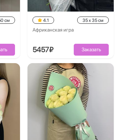
50 см
4.1
35 x 35 см
Африканская игра
5457₽
ать
Заказать