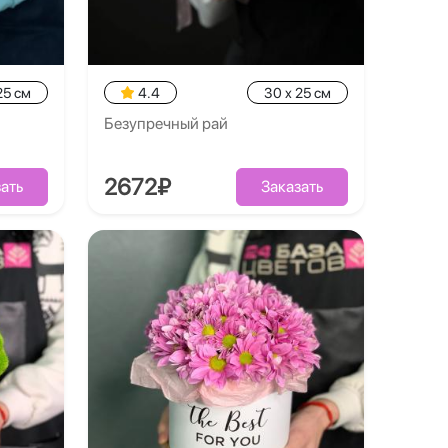
25 см
4.4
30 x 25 см
Безупречный рай
2672₽
ать
Заказать