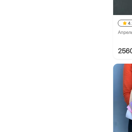
4
Апрел
256