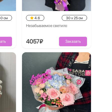
30 см
4.6
30 x 25 см
Незабываемое светило
4057₽
ать
Заказать