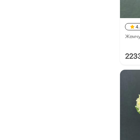
4
Жемчу
223