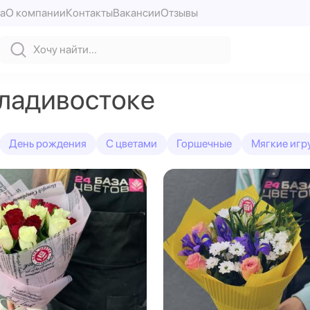
а
О компании
Контакты
Вакансии
Отзывы
Владивостоке
День рождения
С цветами
Горшечные
Мягкие игр