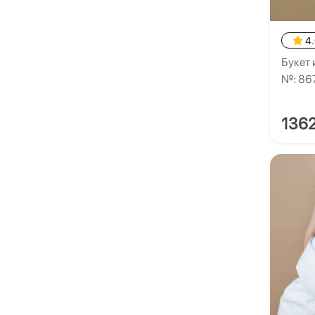
4
Букет 
№: 86
136