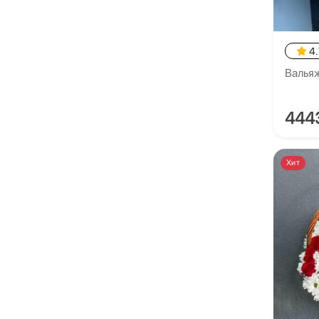
4.
Валья
444
Хит