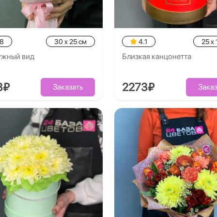
.8
30 x 25 см
4.1
25 x 
жный вид
Близкая канцонетта
3₽
2273₽
Заказать
Заказ