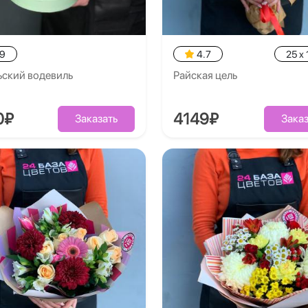
.9
4.7
25 x 
ьский водевиль
Райская цель
0₽
4149₽
Заказать
Заказ