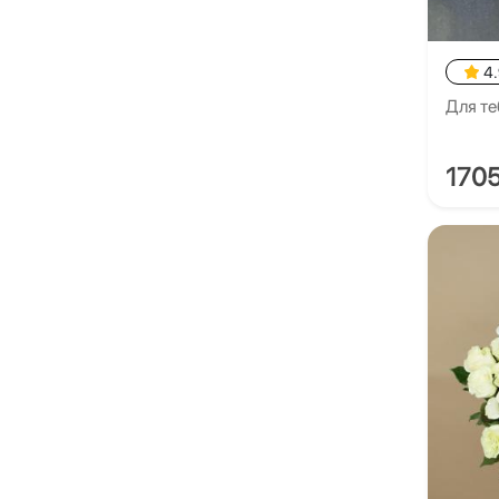
4
Для те
170