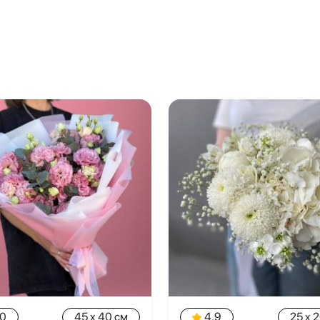
.0
45 x 40 см
4.9
25 x 