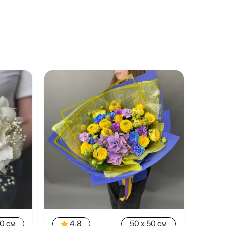
20 см
4.8
50 x 50 см