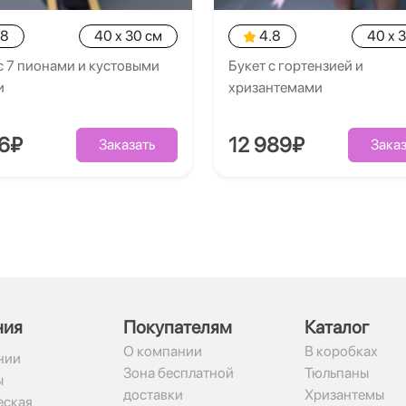
.8
40 x 30 см
4.8
40 x 
с 7 пионами и кустовыми
Букет с гортензией и
и
хризантемами
26₽
12 989₽
Заказать
Заказ
ния
Покупателям
Каталог
О компании
В коробках
нии
Зона бесплатной
Тюльпаны
ы
доставки
Хризантемы
ская