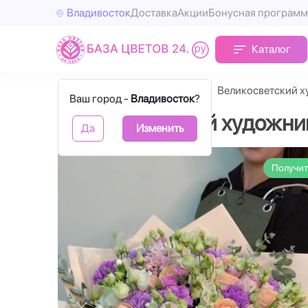
Владивосток
Доставка
Акции
Бонусная программ
Каталог
Главная
Авторские букеты
Великосветский 
Ваш город -
Владивосток
?
Великосветский художни
Да
Изменить
Получит