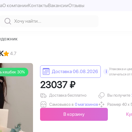
а
О компании
Контакты
Вакансии
Отзывы
художник
к
4.7
Упаковка и цв
Доставка 06.08.2026
i
ь кешбек 30%
отличаться от 
23037 ₽
Доставка бесплатно
Вы получите
Самовывоз в
0 магазинов
Размер 40 х 
В корзину
Ку