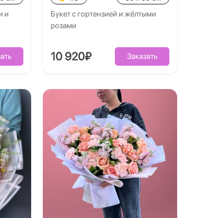
и и
Букет с гортензией и жёлтыми
розами
10 920₽
ать
Заказать