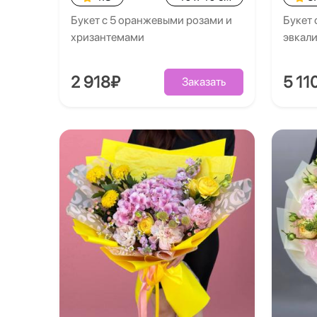
Букет с 5 оранжевыми розами и
Букет 
хризантемами
эвкал
2 918₽
5 11
Заказать