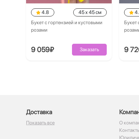
4.8
45 x 45 см
4
Букет с гортензией и кустовыми
Букет 
розами
розам
9 059₽
9 7
Заказать
Доставка
Компа
Показать все
О компа
Контакт
Юридиче