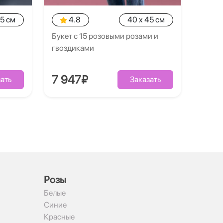
35 см
4.8
40 x 45 см
Букет с 15 розовыми розами и
гвоздиками
7 947₽
ать
Заказать
Рoзы
Белые
Синие
Красные