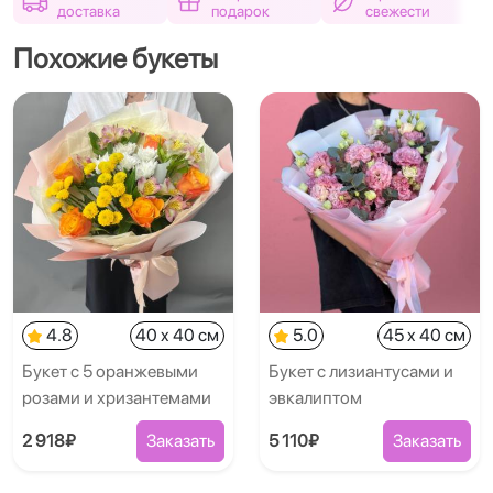
доставка
подарок
свежести
Похожие букеты
4.8
40 x 40 см
5.0
45 x 40 см
Букет с 5 оранжевыми
Букет с лизиантусами и
розами и хризантемами
эвкалиптом
2 918₽
Заказать
5 110₽
Заказать