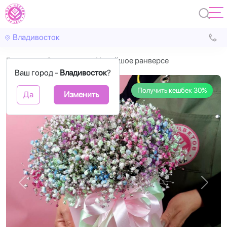
Владивосток
Главная
С цветами
Новейшое ранверсе
Ваш город -
Владивосток
?
Получить кешбек 30%
Да
Изменить
Назад
Впере