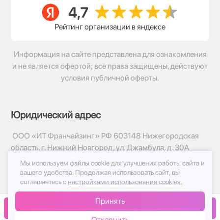
Рейтинг организации в яндексе
Информация на сайте представлена для ознакомления
и не является офертой; все права защищены, действуют
условия публичной оферты.
Юридический адрес
ООО «ИТ Франчайзинг» РФ 603148 Нижегородская
область, г. Нижний Новгород, ул. Джамбула, д. 30А
Мы используем файлы cookie для улучшения работы сайта и
© 2017-2026г, База Цветов 24.ру
вашего удобства.
Продолжая использовать сайт, вы
Политика конфиденциальности
соглашаетесь с
настройками использования cookies.
Публичная оферта
Принять
Принимаем к оплате
В корзину
Отклонить