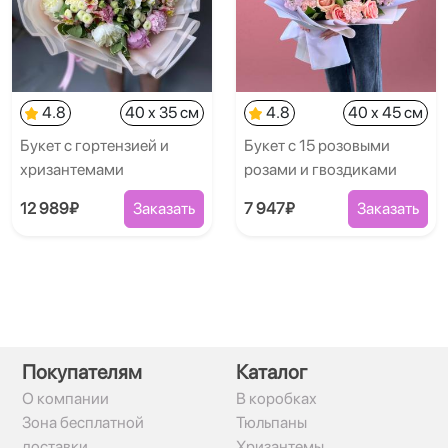
4.8
40 x 35 см
4.8
40 x 45 см
Букет с гортензией и
Букет с 15 розовыми
хризантемами
розами и гвоздиками
12 989₽
Заказать
7 947₽
Заказать
Покупателям
Каталог
О компании
В коробках
Зона бесплатной
Тюльпаны
доставки
Хризантемы