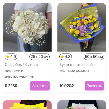
4.9
25 x 20 см
4.8
50 x 50 см
Свадебный букет с
Букет с гортензией и
пионами и
жёлтыми розами
альстромериями
9 228₽
Заказать
10 920₽
Заказать