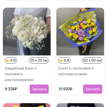
4.9
25 x 20 см
4.8
50 x 50 см
Свадебный букет с
Букет с гортензией и
пионами и
жёлтыми розами
альстромериями
9 228₽
Заказать
10 920₽
Заказать