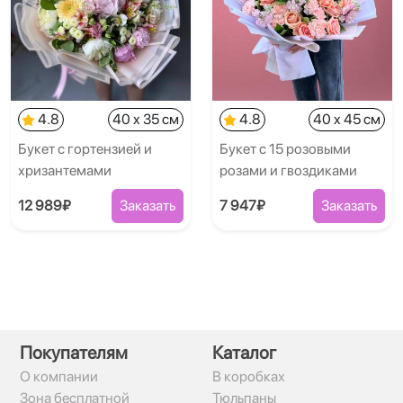
4.8
40 x 35 см
4.8
40 x 45 см
Букет с гортензией и
Букет с 15 розовыми
хризантемами
розами и гвоздиками
12 989₽
Заказать
7 947₽
Заказать
Покупателям
Каталог
О компании
В коробках
Зона бесплатной
Тюльпаны