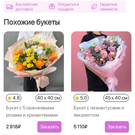
Бесплатная
Открытка в
Гарантия
доставка
подарок
свежести
Похожие букеты
4.8
40 x 40 см
5.0
45 x 40 см
Букет с 5 оранжевыми
Букет с лизиантусами и
розами и хризантемами
эвкалиптом
2 918₽
Заказать
5 110₽
Заказать