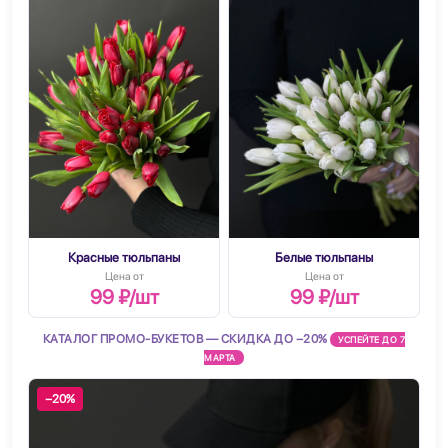
Красные тюльпаны
Белые тюльпаны
Цена от
Цена от
99 ₽/шт
99 ₽/шт
КАТАЛОГ ПРОМО-БУКЕТОВ — СКИДКА ДО −20%
УСПЕЙТЕ ДО 7
МАРТА
−20%