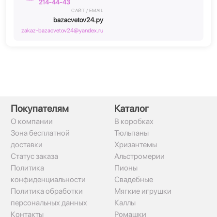
214-44-43
САЙТ / EMAIL
bazacvetov24.ру
zakaz-bazacvetov24@yandex.ru
Покупателям
Каталог
О компании
В коробках
Зона бесплатной
Тюльпаны
доставки
Хризантемы
Статус заказа
Альстромерии
Политика
Пионы
конфиденциальности
Свадебные
Политика обработки
Мягкие игрушки
персональных данных
Каллы
Контакты
Ромашки