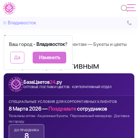
Владивосток
Главная
Ваш город -
8 марта корпоративным клиентам — Букеты и цветы
Владивосток
?
оптом
Да
Изменить
8 марта корпоративным
БазаЦветов
24
.ру
ОПТОВЫЕ ПОСТАВКИ ЦВЕТОВ · КОРПОРАТИВНЫЙ ОТДЕЛ
СПЕЦИАЛЬНЫЕ УСЛОВИЯ ДЛЯ КОРПОРАТИВНЫХ КЛИЕНТОВ
8 Марта 2026 —
Поздравьте
сотрудников
Тюльпаны оптом · Акционные букеты · Персональный менеджер · Доставка
по городу
ДО ПРАЗДНИКА
8