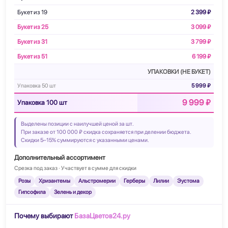
Букет из 19
2 399 ₽
Букет из 25
3 099 ₽
Букет из 31
3 799 ₽
Букет из 51
6 199 ₽
УПАКОВКИ (НЕ БУКЕТ)
Упаковка 50 шт
5 999 ₽
9 999 ₽
Упаковка 100 шт
Выделены позиции с наилучшей ценой за шт.
При заказе от 100 000 ₽ скидка сохраняется при делении бюджета.
Скидки 5–15% суммируются с указанными ценами.
Дополнительный ассортимент
Срезка под заказ · Участвует в сумме для скидки
Розы
Хризантемы
Альстромерии
Герберы
Лилии
Эустома
Гипсофила
Зелень и декор
Почему выбирают
БазаЦветов24.ру